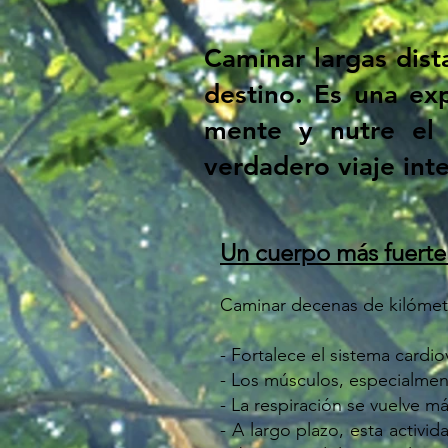
Caminar largas dist
destino. Es una ex
mente y nutre el
verdadero viaje int
Un cuerpo más fuerte 
Caminar decenas de kilómetr
- Fortalece el sistema cardio
- Los músculos, especialmente
- La respiración se vuelve m
- A largo plazo, esta activi