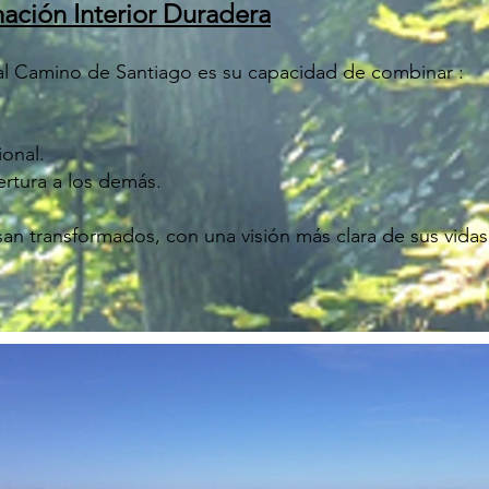
ación Interior Duradera
al Camino de Santiago es su capacidad de combinar :
ional.
pertura a los demás.
n transformados, con una visión más clara de sus vidas