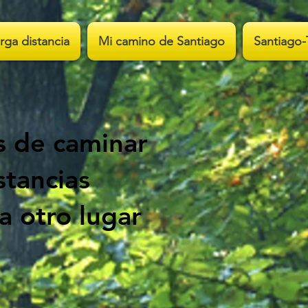
rga distancia
Mi camino de Santiago
Santiago-
s de caminar
stancias
a otro lugar