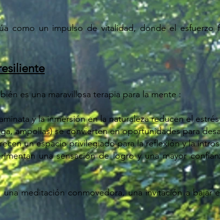
a como un impulso de vitalidad, donde el esfuerzo fí
esiliente
ién es una maravillosa terapia para la mente :
caminata y la inmersión en la naturaleza reducen el estrés
atiga, ampollas) se convierten en oportunidades para desarr
frecen un espacio privilegiado para la reflexión y la intro
imentan una sensación de logro y una mayor confianz
 una meditación conmovedora, una invitación a bajar el