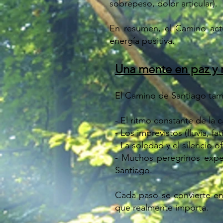
sobrepeso, dolor articular).
En resumen, el Camino actú
energía positiva.
Una mente en paz y r
El Camino de Santiago tamb
- El ritmo constante de la 
- Los imprevistos (lluvia, f
- La soledad y el silencio o
- Muchos peregrinos exper
Santiago.
Cada paso se convierte en
que realmente importa.