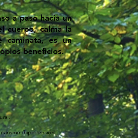
aso a paso hacia un
l cuerpo, calma la
 caminata, es un
opios beneficios.
ural.
ntarismo (hipertensión,