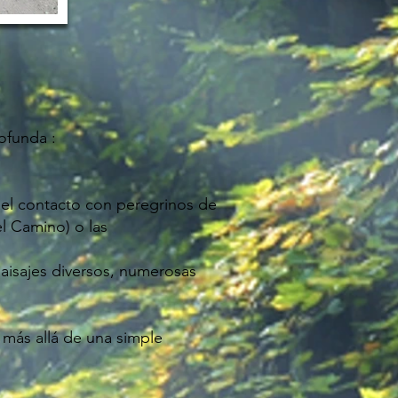
ofunda :
 el contacto con peregrinos de
l Camino) o las
paisajes diversos, numerosas
 más allá de una simple