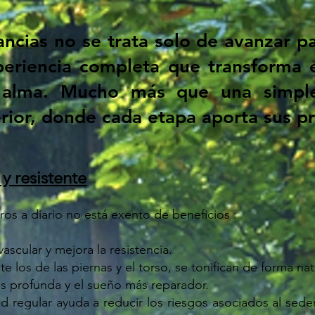
ancias no se trata solo de avanzar p
periencia completa que transforma e
 alma. Mucho más que una simple
erior, donde cada etapa aporta sus pr
y resistente
os a diario no está exento de beneficios :
vascular y mejora la resistencia.
 los de las piernas y el torso, se tonifican de forma nat
ás profunda y el sueño más reparador.
dad regular ayuda a reducir los riesgos asociados al sede