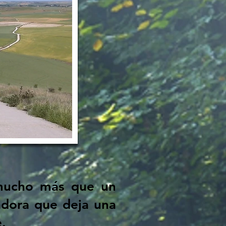
 mucho más que un
adora que deja una
.