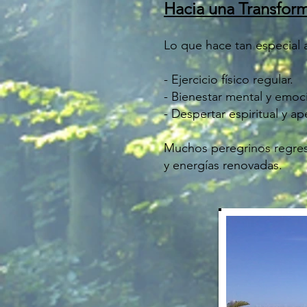
Hacia una Transform
Lo que hace tan especial 
- Ejercicio físico regular.
- Bienestar mental y emoc
- Despertar espiritual y a
Muchos peregrinos regresa
y energías renovadas.