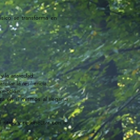
sico se transforma en
 y la ansiedad.
ollar la resiliencia.
spección.
a en sí mismos al llegar a
 ritmo y reconectar con lo