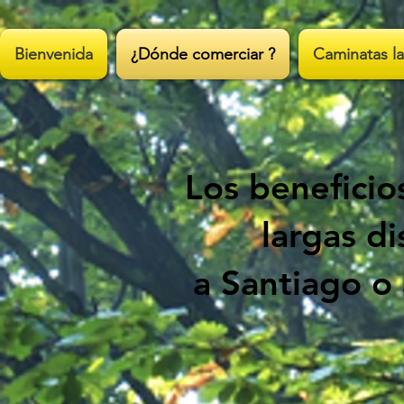
;
Bienvenida
¿Dónde comerciar ?
Caminatas la
Los beneficio
largas di
a Santiago o 