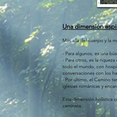
Una dimensión espir
Más allá del cuerpo y la 
- Para algunos, es una bú
- Para otros, es la rique
todo el mundo, con hospit
conversaciones con los ha
- Por último, el Camino t
iglesias románicas y encan
Esta dimensión holística 
caminata.