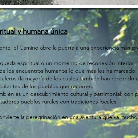
itual y humana única
mente, el Camino abre la puerta a una experiencia más pr
squeda espiritual o un momento de reconexión interior.
za de los encuentros humanos lo que más los ha marcado:
aleros (la mayoría de los cuales también han recorrido e
bitantes de los pueblos que recorren.
ambién es un descubrimiento cultural y patrimonial: con 
tadores pueblos rurales con tradiciones locales.
convierte la peregrinación en una aventura que va mucho