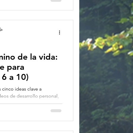
👍
mino de la vida:
ve para
 6 a 10)
s cinco ideas clave a
deos de desarrollo personal,
.