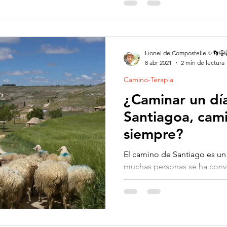
Lionel de Compostelle ✨👣🤩
8 abr 2021
2 min de lectura
Camino-Terapia
¿Caminar un día
Santiagoa, cam
siempre?
​El camino de Santiago es u
muchas personas se ha conver
una reunión anual que no de