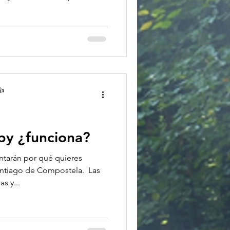
👍
py ¿funciona?
ntarán por qué quieres
ntiago de Compostela. ​ Las
s y...