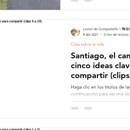
Lionel de Compostelle ✨👣🤩
8 abr 2021
2 min de lectura
Citas sobre la vida
Santiago, el ca
cinco ideas cla
compartir (clips
Haga clic en los títulos de la
continuación para ver mis vi
inspirados en mi camino de..