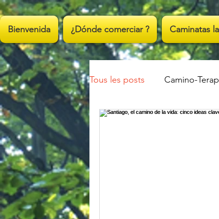
;
Bienvenida
¿Dónde comerciar ?
Caminatas la
Tous les posts
Camino-Terap
A cada uno a su manera