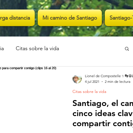
rga distancia
Mi camino de Santiago
Santiago-
ia
Citas sobre la vida
Lionel de Compostelle ✨👣🤩
4 jul 2021
2 min de lectura
Citas sobre la vida
Santiago, el ca
cinco ideas cla
compartir contig