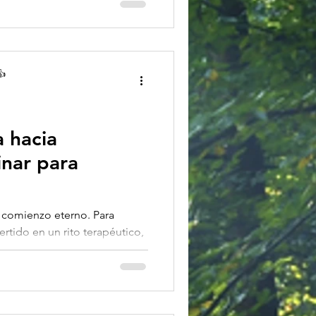
👍
 hacia
inar para
n comienzo eterno. Para
tido en un rito terapéutico,
be...