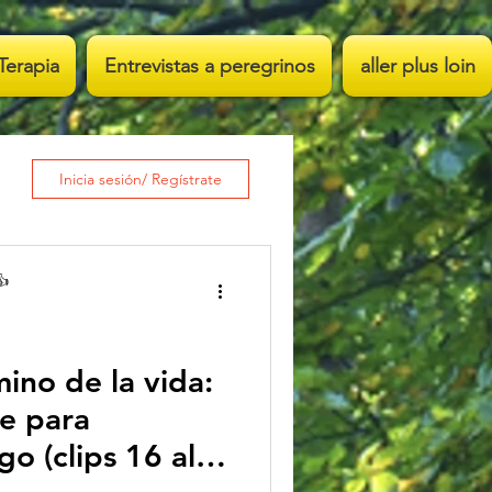
Terapia
Entrevistas a peregrinos
aller plus loin
Inicia sesión/ Regístrate
👍
mino de la vida:
ve para
o (clips 16 al