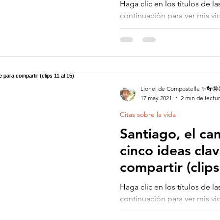
20)
Haga clic en los títulos de la
continuación para ver mis vi
inspirados en mi camino de..
Lionel de Compostelle ✨👣🤩
17 may 2021
2 min de lectu
Citas sobre la vida
Santiago, el ca
cinco ideas cla
compartir (clips
Haga clic en los títulos de la
continuación para ver mis vi
inspirados en mi camino de..