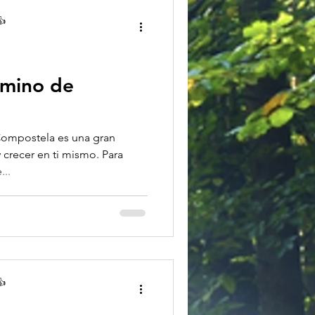
👍
camino de
Compostela es una gran
 crecer en ti mismo. Para
...
👍