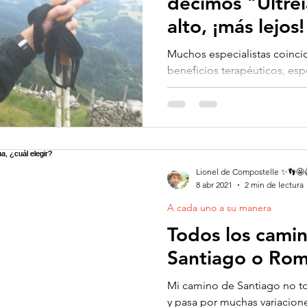
decimos "Ultre
alto, ¡más lejos!
Muchos especialistas coincid
beneficios terapéuticos, esp
permiten escapar de la...
Lionel de Compostelle ✨👣🤩
8 abr 2021
2 min de lectura
A cada uno a su manera
Todos los cami
Santiago o Roma
Mi camino de Santiago no to
y pasa por muchas variacione