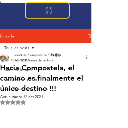
;
ME
NU
Entrada
Tous les posts
Lionel de Compostelle ✨👣🤩👍
Tous les posts
8 abr 2021
2 min de lectura
Hacia Compostela, el
Camino-Terapia
camino es finalmente el
Citas sobre la vida
único destino !!!
A cada uno a su manera
Actualizado:
17 oct 2021
Obtuvo NaN de 5 estrellas.