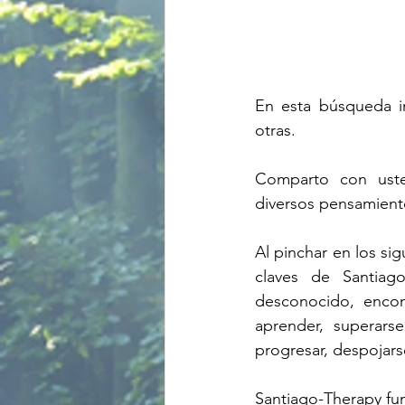
En esta búsqueda in
otras.
Comparto con ust
diversos pensamiento
Al pinchar en los si
claves de Santiago
desconocido, encontr
aprender, superarse,
progresar, despojarse
Santiago-Therapy fun