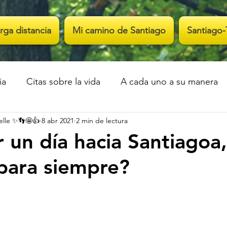
rga distancia
Mi camino de Santiago
Santiago-
ia
Citas sobre la vida
A cada uno a su manera
elle ✨👣🤩👍
8 abr 2021
2 min de lectura
 un día hacia Santiagoa,
para siempre?
trellas.