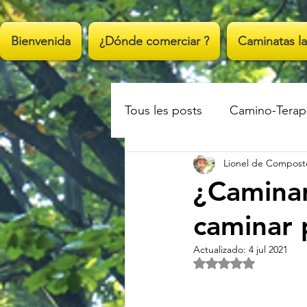
;
Bienvenida
¿Dónde comerciar ?
Caminatas la
Tous les posts
Camino-Terap
Lionel de Compost
¿Caminar
caminar 
Actualizado:
4 jul 2021
Obtuvo NaN de 5 es