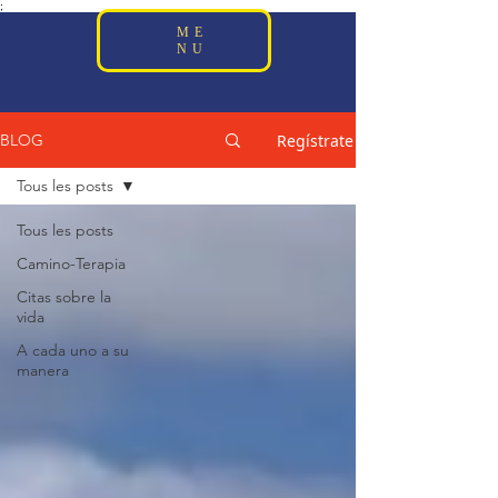
;
ME
NU
Regístrate
BLOG
Tous les posts
Tous les posts
Camino-Terapia
Citas sobre la
vida
A cada uno a su
manera