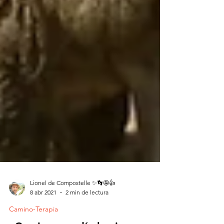
Lionel de Compostelle ✨👣🤩👍
8 abr 2021
2 min de lectura